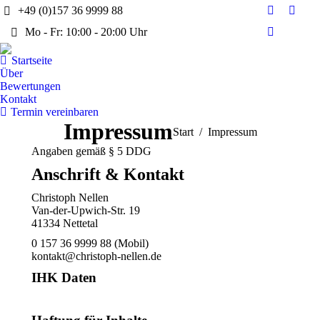
+49 (0)157 36 9999 88
Linkedin
E-
Mo - Fr: 10:00 - 20:00 Uhr
page
Mail
Facebook
opens
page
page
Startseite
in
opens
opens
Über
new
in
Bewertungen
in
window
new
Kontakt
new
Termin vereinbaren
wind
window
Impressum
Sie befinden sich hier:
Start
Impressum
Angaben gemäß § 5 DDG
Anschrift & Kontakt
Christoph Nellen
Van-der-Upwich-Str. 19
41334 Nettetal
0 157 36 9999 88 (Mobil)
kontakt@christoph-nellen.de
IHK Daten