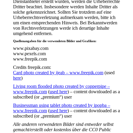
Dienstanbieter erstellt wurden, werden die Urheberrechte
Dritter beachtet. Insbesondere werden Inhalte Dritter als
solche gekennzeichnet. Sollten Sie trotzdem auf eine
Urheberrechtsverletzung aufmerksam werden, bitte ich
um einen entsprechenden Hinweis. Bei Bekanntwerden
von Rechtsverletzungen werde ich derartige Inhalte
umgehend entfernen.
Quellenangaben für die verwendeten Bilder und Grafiken:
www.pixabay.com
www.pexels.com
www.freepik.com
Credits freepik.com:
Card photo created by ijeab – www.freepik.com
(used
here
)
Living room flooded photo created by copperpipe –
www.freepik.com
(
used here
) – content downloaded as a
subscribed (or „premium“) user
Businessman using tablet photo created by ipopba –
www.freepik.com
(
used here
) – content downloaded as a
subscribed (or „premium“) user
Alle anderen verwendeten Bilder sind entweder selbst
gemacht/erstellt oder kostenlos über die CC0 Public